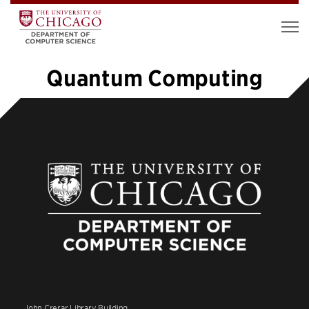
Quantum Computing
«
1
2
3
4
5
6
7
8
…
12
»
John Crerar Library Building